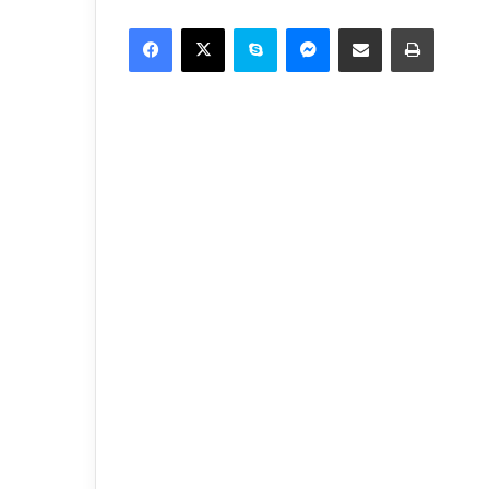
Facebook
X
Skype
Messenger
Share via Email
Print