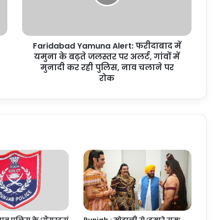
यमुना
के
बढ़ते
जलस्तर
Faridabad Yamuna Alert: फरीदाबाद में
पर
अलर्ट,
यमुना के बढ़ते जलस्तर पर अलर्ट, गांवों में
गांवों
मुनादी कर रही पुलिस, नाव चलाने पर
में
रोक
मुनादी
कर
रही
पुलिस,
नाव
चलाने
पर
रोक
ाब पुलिस के ‘गैंगस्टरां
Punjab : मोहाली से ‘हमारे राम’