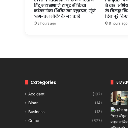
हिंदू महासभा ने हापुड़ में किया
ते वार’ अभि
कांवड़ सेवा शिविर का उद्घाटन, गूंजे
के विरुद्ध न
‘बम-बम भोले’ के जयकारे
दिन पूरे किए
8 hours ago
8 hours ago
Categories
महत्व
Accident
(107)
Bihar
(14)
Business
(13)
Crime
(677)