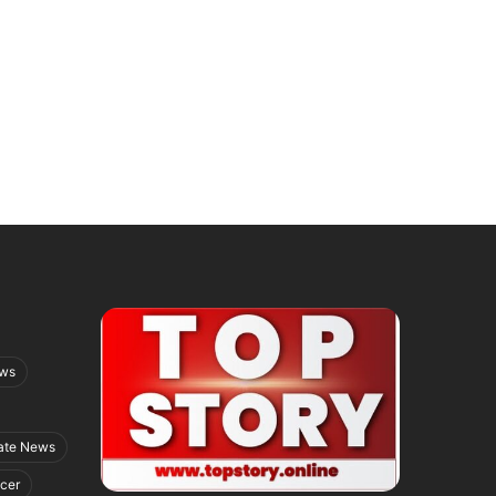
ews
ate News
icer