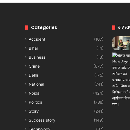
Categories
महत्व
Accident
(107)
Bihar
(14)
Business
(13)
Crime
(677)
Delhi
(175)
National
(741)
Noida
(424)
Politics
(788)
Story
(241)
Success story
(149)
Technology
(87)