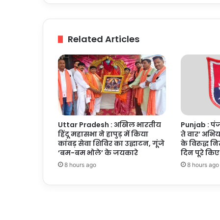
में
एक
दिन
नहीं,
Related Articles
365
दिन
करें
योग
Uttar Pradesh : अखिल भारतीय
Punjab : पंज
हिंदू महासभा ने हापुड़ में किया
ते वार’ अभि
कांवड़ सेवा शिविर का उद्घाटन, गूंजे
के विरुद्ध न
‘बम-बम भोले’ के जयकारे
दिन पूरे किए
8 hours ago
8 hours ago