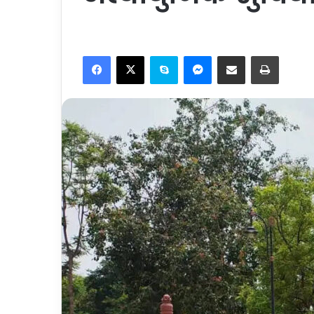
Facebook
X
Skype
Messenger
Share via Email
Print