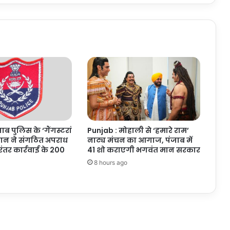
करोड़
की
‘सम्मान
निधि’
ाब पुलिस के ‘गैंगस्टरां
Punjab : मोहाली से ‘हमारे राम’
यान ने संगठित अपराध
नाट्य मंचन का आगाज, पंजाब में
िरंतर कार्रवाई के 200
41 शो कराएगी भगवंत मान सरकार
8 hours ago