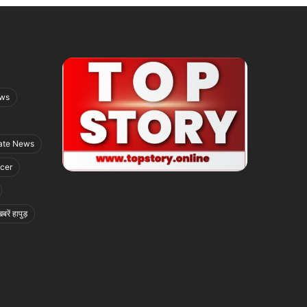
ews
ate News
icer
बरें हापुड़