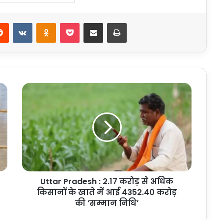
erest
Reddit
VKontakte
Odnoklassniki
Pocket
Share via Email
Print
Uttar
Pradesh
:
2.17
करोड़
से
अधिक
किसानों
के
Uttar Pradesh : 2.17 करोड़ से अधिक
खाते
में
किसानों के खाते में आई 4352.40 करोड़
आई
की ‘सम्मान निधि’
4352.40