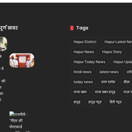
पूर्ण खबर
Tags
Hapur District
Hapur Latest N
Hapur News
Hapur Story
Hapur Today News
Hapur Upd
hindi news
latest news
off
today news
उत्तर प्रदेश
डीएम
ताजा खबर
ताज़ा खबर हापुड़
ताज़ा ख
हापुड़
हापुड़ न्यूज़
हिंदी न्यूज़