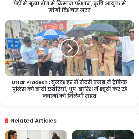
पेड़ों
पेड़ों में सूखा रोग से किसान परेशान, कृषि आयुक्त से
में
मांगी विशेषज्ञ मदद
सूखा
रोग
Uttar
से
Pradesh
किसान
:
परेशान,
बुलंदशहर
कृषि
में
आयुक्त
रोटरी
से
क्लब
मांगी
ने
विशेषज्ञ
ट्रैफिक
मदद
Uttar Pradesh : बुलंदशहर में रोटरी क्लब ने ट्रैफिक
पुलिस
को
पुलिस को बांटी छतरियां, धूप-बारिश में ड्यूटी कर रहे
बांटी
जवानों को मिलेगी राहत
छतरियां,
धूप-
बारिश
Related Articles
में
ड्यूटी
कर