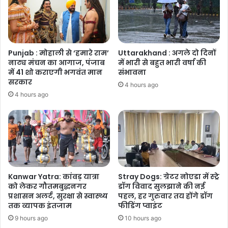
रहे
जवानों
को
मिलेगी
राहत
Punjab : मोहाली से ‘हमारे राम’
Uttarakhand : अगले दो दिनों
नाट्य मंचन का आगाज, पंजाब
में भारी से बहुत भारी वर्षा की
में 41 शो कराएगी भगवंत मान
संभावना
सरकार
4 hours ago
4 hours ago
Kanwar Yatra: कांवड़ यात्रा
Stray Dogs: ग्रेटर नोएडा में स्ट्रे
को लेकर गौतमबुद्धनगर
डॉग विवाद सुलझाने की नई
प्रशासन अलर्ट, सुरक्षा से स्वास्थ्य
पहल, हर गुरुवार तय होंगे डॉग
तक व्यापक इंतजाम
फीडिंग प्वाइंट
9 hours ago
10 hours ago