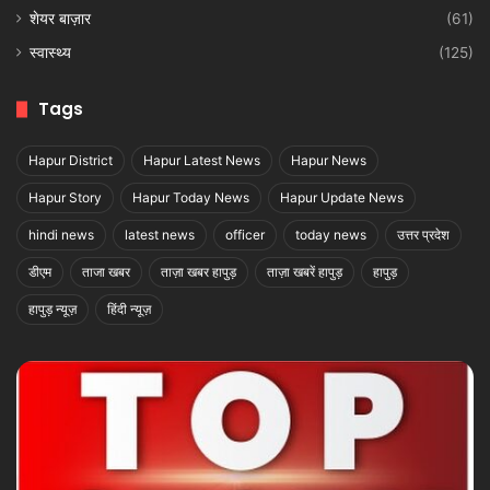
शेयर बाज़ार
(61)
स्वास्थ्य
(125)
Tags
Hapur District
Hapur Latest News
Hapur News
Hapur Story
Hapur Today News
Hapur Update News
hindi news
latest news
officer
today news
उत्तर प्रदेश
डीएम
ताजा खबर
ताज़ा खबर हापुड़
ताज़ा खबरें हापुड़
हापुड़
हापुड़ न्यूज़
हिंदी न्यूज़