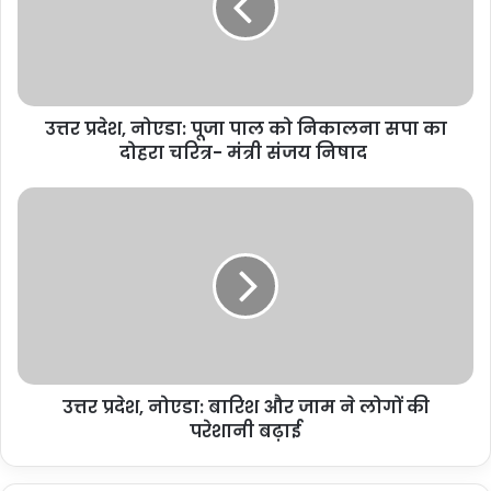
पाल
को
निकालना
सपा
का
उत्तर प्रदेश, नोएडा: पूजा पाल को निकालना सपा का
दोहरा
चरित्र-
दोहरा चरित्र- मंत्री संजय निषाद
मंत्री
संजय
उत्तर
निषाद
प्रदेश,
नोएडा:
बारिश
और
जाम
ने
लोगों
की
उत्तर प्रदेश, नोएडा: बारिश और जाम ने लोगों की
परेशानी
बढ़ाई
परेशानी बढ़ाई