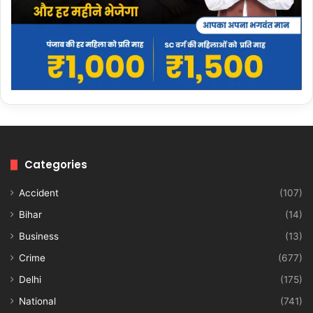
Categories
Accident
(107)
Bihar
(14)
Business
(13)
Crime
(677)
Delhi
(175)
National
(741)