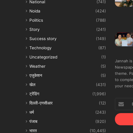
National
(741)
Noida
(424)
Politics
(788)
Story
(241)
Success story
(149)
Technology
(87)
Uncategorized
(1)
Jannah is
Weather
(5)
Newspape
theme. Pa
एजुकेशन
(5)
to comple
खेल
(431)
your nee
ट्रेंडिंग
(1,996)
Enter
दिल्ली-एनसीआर
(12)
your
धर्म
(243)
Email
address
पंजाब
(920)
भारत
(10,445)