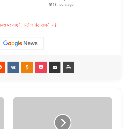
13 hours ago
फ्लिक्स पर आएगी, रिलीज डेट सामने आई
erest
Reddit
VKontakte
Odnoklassniki
Pocket
Share via Email
Print
उत्तर
प्रदेश,
नोएडा:
ग्रेनो
प्राधिकरण