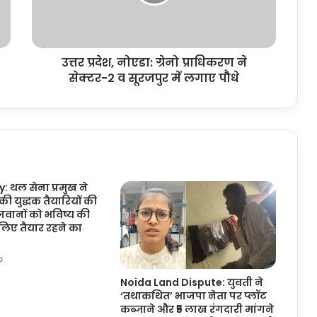
ने
सेक्टर-2
व
सूरजपुर
उत्तर प्रदेश, नोएडा: ग्रेनो प्राधिकरण ने
में
लगाए
सेक्टर-2 व सूरजपुर में लगाए पौधे
पौधे
: थल सेना प्रमुख ने
ी युद्धक तैयारियों की
 जवानों को भविष्य की
 लिए तैयार रहने का
o
Noida Land Dispute: युवती ने
‘तथाकथित’ भाजपा नेता पर प्लॉट
कब्जाने और ₹5 लाख रंगदारी मांगने