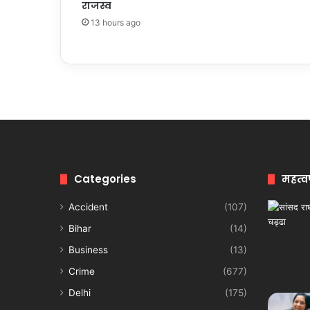
राजस्व
13 hours ago
Categories
महत्व
Accident
(107)
Bihar
(14)
Business
(13)
Crime
(677)
Delhi
(175)