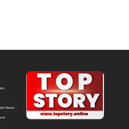
ews
ate News
icer