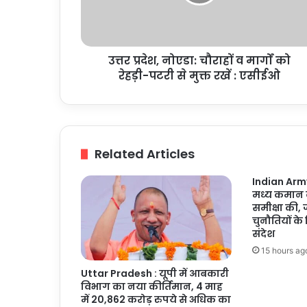
मार्गों
को
रेहड़ी-
पटरी
उत्तर प्रदेश, नोएडा: चौराहों व मार्गों को
से
मुक्त
रेहड़ी-पटरी से मुक्त रखें : एसीईओ
रखें
:
एसीईओ
Related Articles
Indian Army
मध्य कमान क
समीक्षा की,
चुनौतियों के
संदेश
15 hours ag
Uttar Pradesh : यूपी में आबकारी
विभाग का नया कीर्तिमान, 4 माह
में 20,862 करोड़ रुपये से अधिक का