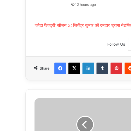
12 hours ago
‘कोटा फैक्ट्री’ सीजन 3: जितेंद्र कुमार की दमदार ड्रामा नेट
Follow Us
Facebook
X
LinkedIn
Tumblr
Pint
Share
उत्तर
प्रदेश,
नोएडा:
चौराहों
व