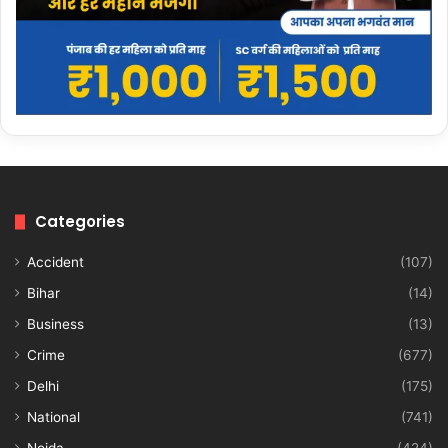
Categories
Accident
(107)
Bihar
(14)
Business
(13)
Crime
(677)
Delhi
(175)
National
(741)