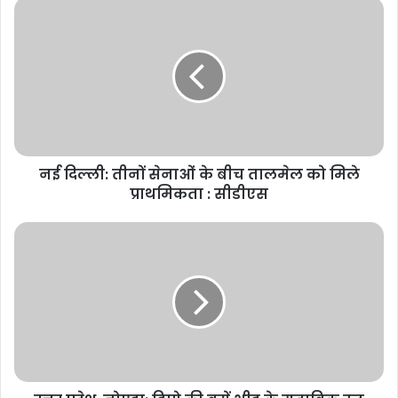
नई
दिल्ली:
तीनों
सेनाओं
के
बीच
तालमेल
को
मिले
नई दिल्ली: तीनों सेनाओं के बीच तालमेल को मिले
प्राथमिकता
:
प्राथमिकता : सीडीएस
सीडीएस
उत्तर
प्रदेश,
नोएडा:
डिपो
की
बसें
भीड़
के
मुताबिक