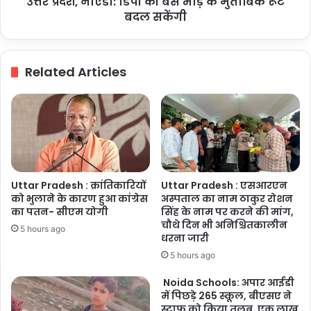
उत्तर प्रदेश, नोएडा: डिपो की बसें भीड़ के मुताबिक रूट
रूट
बदल
बदल सकेंगी
सकेंगी
Related Articles
Uttar Pradesh : क्रांतिकारियों
Uttar Pradesh : एसआरएन
को भुलाने के कारण हुआ कांग्रेस
अस्पताल का नाम ठाकुर रोशन
का पतन- सीएम योगी
सिंह के नाम पर करने की मांग,
चौथे दिन भी अनिश्चितकालीन
5 hours ago
धरना जारी
5 hours ago
Noida Schools: अपार आईडी
में पिछड़े 265 स्कूल, बीएसए ने
स्टाफ को किया तलब, एक लाख