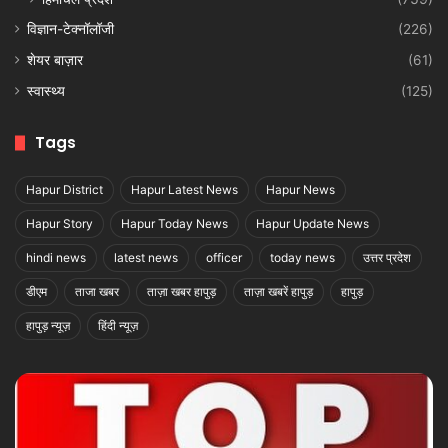
विज्ञान-टेक्नॉलॉजी
(226)
शेयर बाज़ार
(61)
स्वास्थ्य
(125)
Tags
Hapur District
Hapur Latest News
Hapur News
Hapur Story
Hapur Today News
Hapur Update News
hindi news
latest news
officer
today news
उत्तर प्रदेश
डीएम
ताजा खबर
ताज़ा खबर हापुड़
ताज़ा खबरें हापुड़
हापुड़
हापुड़ न्यूज़
हिंदी न्यूज़