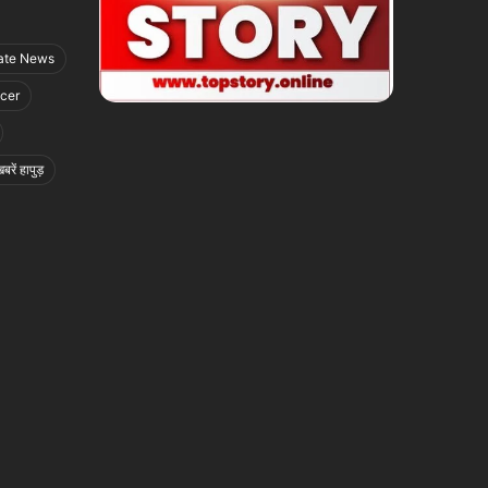
ate News
icer
बरें हापुड़