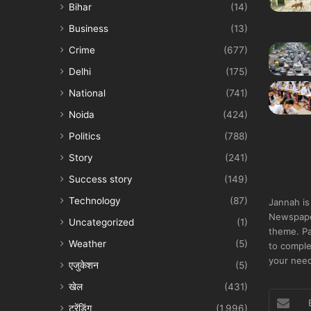
Bihar
(14)
Business
(13)
Crime
(677)
Delhi
(175)
National
(741)
Noida
(424)
Politics
(788)
Story
(241)
Success story
(149)
Technology
(87)
Jannah is
Newspape
Uncategorized
(1)
theme. Pa
Weather
(5)
to comple
your nee
एजुकेशन
(5)
खेल
(431)
Enter
ट्रेंडिंग
(1,996)
your