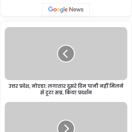
उत्तर
प्रदेश,
नोएडा:
लगातार
दूसरे
दिन
पानी
नहीं
मिलने
उत्तर प्रदेश, नोएडा: लगातार दूसरे दिन पानी नहीं मिलने
से
टूटा
से टूटा सब्र, किया प्रदर्शन
सब्र,
किया
उत्तर
प्रदर्शन
प्रदेश,
नोएडा:
किसानों
ने