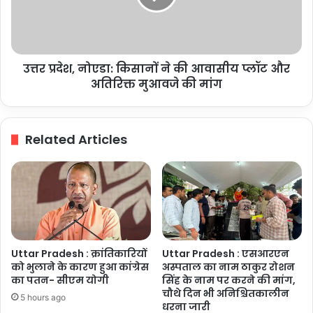
की
आवासीय
प्लॉट
और
उत्तर प्रदेश, नोएडा: किसानों ने की आवासीय प्लॉट और
अतिरिक्त
मुआवजे
अतिरिक्त मुआवजे की मांग
की
मांग
Related Articles
Uttar Pradesh : क्रांतिकारियों
Uttar Pradesh : एसआरएन
को भुलाने के कारण हुआ कांग्रेस
अस्पताल का नाम ठाकुर रोशन
का पतन- सीएम योगी
सिंह के नाम पर करने की मांग,
चौथे दिन भी अनिश्चितकालीन
5 hours ago
धरना जारी