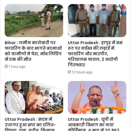
के
लिए
काम
करने
से
नहीं
रोक
Bihar : जमीन कारोबारी पर
Uttar Pradesh : हापुड़ में बस
सकता-
फायरिंग के बाद भागते बदमाशों
रूट पर वर्चस्व की लड़ाई में
मुख्यमंत्री
को ग्रामीणों ने घेरा, मॉब लिंचिंग
फायरिंग और मारपीट,
में एक की मौत
परिचालक घायल, 2 आरोपी
गिरफ्तार
1 hour ago
12 hours ago
Uttar Pradesh : सदन में
Uttar Pradesh : यूपी में
उजागर हुआ सपा का दलित-
आबकारी विभाग का नया
पिछड़ा, युवा, गरीब, किसान,
कीर्तिमान, 4 माह में 20,862