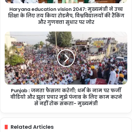
के
Haryana education vision 2047: मुख्यमंत्री ने उच्च
लिए
तय
शिक्षा के लिए तय किया रोडमैप, विश्वविद्यालयों की रैंकिंग
किया
और गुणवत्ता सुधार पर जोर
रोडमैप,
विश्वविद्यालयों
Punjab
की
:
रैंकिंग
जनता
और
फैसला
गुणवत्ता
करेगी;
सुधार
धर्म
पर
के
जोर
नाम
पर
Punjab : जनता फैसला करेगी; धर्म के नाम पर फर्जी
फर्जी
वीडियो
वीडियो और झूठा प्रचार मुझे पंजाब के लिए काम करने
और
से नहीं रोक सकता- मुख्यमंत्री
झूठा
प्रचार
मुझे
Related Articles
पंजाब