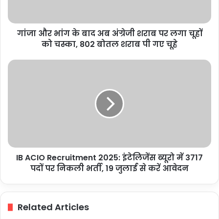
अंग्रेजी
शराब
पर
गांजा और भांग के बाद अब अंग्रेजी शराब पर लगा चूहों
लगा
चूहों
को चस्का, 802 बोतल शराब पी गए चूहे
को
चस्का,
IB
802
ACIO
बोतल
Recruitment
शराब
2025:
पी
इंटेलिजेंस
गए
ब्यूरो
चूहे
में
3717
पदों
IB ACIO Recruitment 2025: इंटेलिजेंस ब्यूरो में 3717
पर
निकली
पदों पर निकली भर्ती, 19 जुलाई से करें आवेदन
भर्ती,
19
जुलाई
Related Articles
से
करें