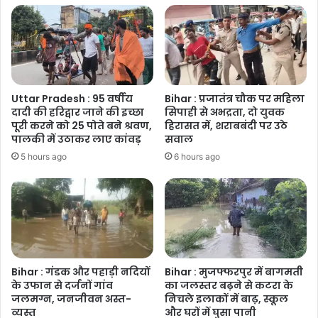
आवेदन
Uttar Pradesh : 95 वर्षीय
Bihar : प्रजातंत्र चौक पर महिला
दादी की हरिद्वार जाने की इच्छा
सिपाही से अभद्रता, दो युवक
पूरी करने को 25 पोते बने श्रवण,
हिरासत में, शराबबंदी पर उठे
पालकी में उठाकर लाए कांवड़
सवाल
5 hours ago
6 hours ago
Bihar : गंडक और पहाड़ी नदियों
Bihar : मुजफ्फरपुर में बागमती
के उफान से दर्जनों गांव
का जलस्तर बढ़ने से कटरा के
जलमग्न, जनजीवन अस्त-
निचले इलाकों में बाढ़, स्कूल
व्यस्त
और घरों में घुसा पानी