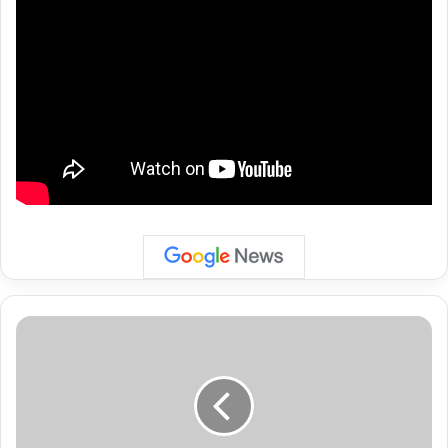
गांजा
और
भांग
के
बाद
अब