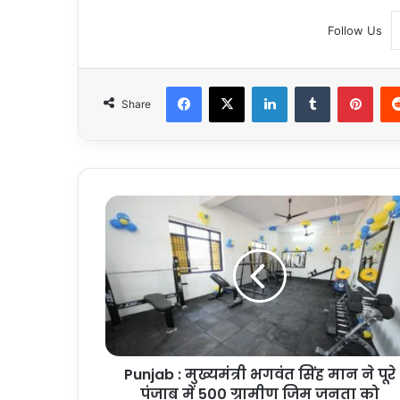
Follow Us
Facebook
X
LinkedIn
Tumblr
Pint
Share
Punjab
:
मुख्यमंत्री
भगवंत
सिंह
मान
ने
पूरे
पंजाब
Punjab : मुख्यमंत्री भगवंत सिंह मान ने पूरे
में
500
पंजाब में 500 ग्रामीण जिम जनता को