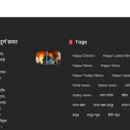
पूर्ण खबर
Tags
Hapur District
Hapur Latest N
Hapur News
Hapur Story
Hapur Today News
Hapur Upd
hindi news
latest news
off
today news
उत्तर प्रदेश
डीएम
ताजा खबर
ताज़ा खबर हापुड़
ताज़ा ख
हापुड़
हापुड़ न्यूज़
हिंदी न्यूज़