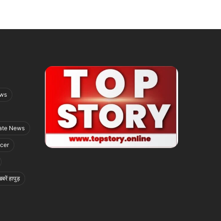
ews
ate News
icer
बरें हापुड़