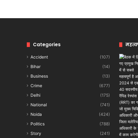
Categories
महत्व
Accident
(107)
Bihar
(14)
Business
(13)
Crime
(677)
Delhi
(175)
National
(741)
Noida
(424)
Politics
(788)
Story
(241)