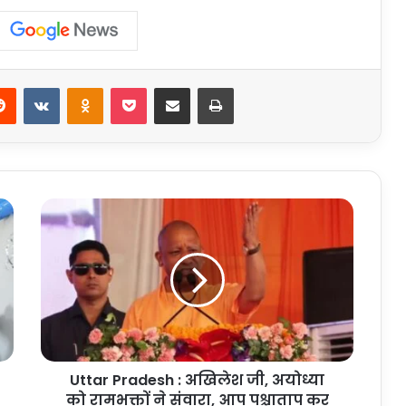
erest
Reddit
VKontakte
Odnoklassniki
Pocket
Share via Email
Print
Uttar
Pradesh
:
अखिलेश
जी,
अयोध्या
को
रामभक्तों
ने
Uttar Pradesh : अखिलेश जी, अयोध्या
संवारा,
आप
को रामभक्तों ने संवारा, आप पश्चाताप कर