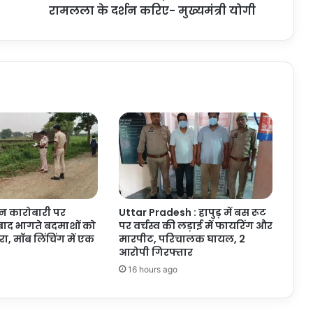
पश्चाताप
रामलला के दर्शन करिए- मुख्यमंत्री योगी
कर
रामलला
के
दर्शन
करिए-
मुख्यमंत्री
योगी
न कारोबारी पर
Uttar Pradesh : हापुड़ में बस रूट
बाद भागते बदमाशों को
पर वर्चस्व की लड़ाई में फायरिंग और
घेरा, मॉब लिंचिंग में एक
मारपीट, परिचालक घायल, 2
आरोपी गिरफ्तार
16 hours ago