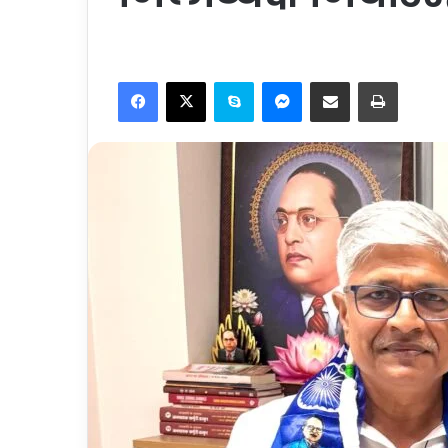
Facebook
X
Skype
Messenger
Share via Email
Print