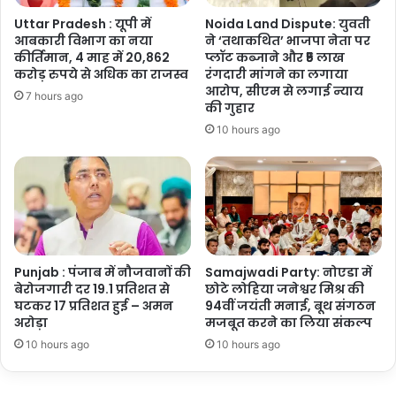
अधिक
Uttar Pradesh : यूपी में
Noida Land Dispute: युवती
कोर्स
आबकारी विभाग का नया
ने ‘तथाकथित’ भाजपा नेता पर
कीर्तिमान, 4 माह में 20,862
प्लॉट कब्जाने और ₹5 लाख
करोड़ रुपये से अधिक का राजस्व
रंगदारी मांगने का लगाया
आरोप, सीएम से लगाई न्याय
7 hours ago
की गुहार
10 hours ago
Punjab : पंजाब में नौजवानों की
Samajwadi Party: नोएडा में
बेरोजगारी दर 19.1 प्रतिशत से
छोटे लोहिया जनेश्वर मिश्र की
घटकर 17 प्रतिशत हुई – अमन
94वीं जयंती मनाई, बूथ संगठन
अरोड़ा
मजबूत करने का लिया संकल्प
10 hours ago
10 hours ago