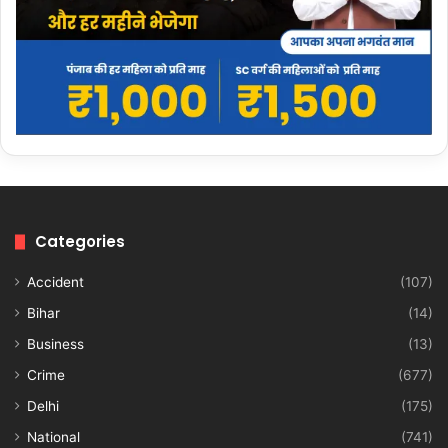
Categories
Accident
(107)
Bihar
(14)
Business
(13)
Crime
(677)
Delhi
(175)
National
(741)