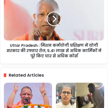
अभद्र
Pradesh
टिप्पणी
:
को
मिशन
बताया
कर्मयोगी
कांग्रेस
प्रशिक्षण
के
में
राजनीतिक
योगी
कुसंस्कारों
सरकार
का
Uttar Pradesh : मिशन कर्मयोगी प्रशिक्षण में योगी
की
प्रमाण
रफ्तार
सरकार की रफ्तार तेज, 5.41 लाख से अधिक कार्मिकों ने
तेज,
पूरे किए चार से अधिक कोर्स
5.41
लाख
से
Related Articles
अधिक
कार्मिकों
ने
पूरे
किए
चार
से