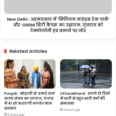
माइंड्स
टेक
पार्क’
New Delhi : अहमदाबाद में ‘मिलियन माइंड्स टेक पार्क’
और
‘GREMI
और ‘GREMI सिटी कैंपस’ का उद्घाटन, गुजरात को
सिटी
टेक्नोलॉजी हब बनाने पर जोर
कैंपस’
का
उद्घाटन,
Related Articles
गुजरात
को
टेक्नोलॉजी
हब
बनाने
पर
जोर
Punjab : मोहाली से ‘हमारे राम’
Uttarakhand : अगले दो दिनों
नाट्य मंचन का आगाज, पंजाब
में भारी से बहुत भारी वर्षा की
में 41 शो कराएगी भगवंत मान
संभावना
सरकार
5 hours ago
5 hours ago