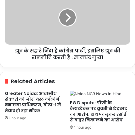
कांग्रेस
सहारे
पार्टी:
जिंदा
मुख्यमंत्री
है
नायब
कांग्रेस
सिंह
पार्टी,
सैनी
इसलिए
झूठ
झूठ के सहारे जिंदा है कांग्रेस पार्टी, इसलिए झूठ की
की
राजनीति
राजनीति करती है : ज्ञानचंद गुप्ता
करती
है
:
Related Articles
ज्ञानचंद
गुप्ता
Greater Noida: आवासीय
सेक्टरों को जीरो वेस्ट कॉलोनी
PG Dispute: पीजी के
बनाएगा प्राधिकरण, बीटा-1 में
केयरटेकर पर युवती से छेड़छाड़
तैयार हो रहा मॉडल
का आरोप, हाथ पकड़कर रसोई
1 hour ago
से बाहर निकालने का आरोप
1 hour ago