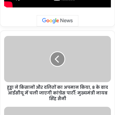
हुड्डा
ने
किसानों
और
दलितों
का
अपमान
किया,
8
हुड्डा ने किसानों और दलितों का अपमान किया, 8 के बाद
के
बाद
आईसीयू में चली जाएगी कांग्रेस पार्टी: मुख्यमंत्री नायब
आईसीयू
सिंह सैनी
में
चली
झूठ
जाएगी
के