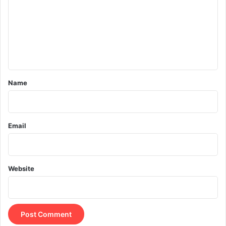
m
m
e
n
t
*
Name
Email
Website