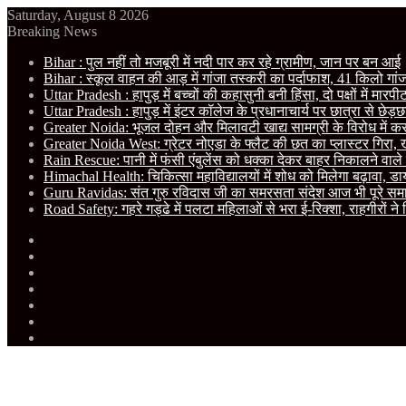
Saturday, August 8 2026
Breaking News
Bihar : पुल नहीं तो मजबूरी में नदी पार कर रहे ग्रामीण, जान पर बन आई
Bihar : स्कूल वाहन की आड़ में गांजा तस्करी का पर्दाफाश, 41 किलो गां
Uttar Pradesh : हापुड़ में बच्चों की कहासुनी बनी हिंसा, दो पक्षों में मा
Uttar Pradesh : हापुड़ में इंटर कॉलेज के प्रधानाचार्य पर छात्रा से छेड़छा
Greater Noida: भूजल दोहन और मिलावटी खाद्य सामग्री के विरोध में करप्शन
Greater Noida West: ग्रेटर नोएडा के फ्लैट की छत का प्लास्टर गिरा, खे
Rain Rescue: पानी में फंसी एंबुलेंस को धक्का देकर बाहर निकालने वाल
Himachal Health: चिकित्सा महाविद्यालयों में शोध को मिलेगा बढ़ावा, डायग्
Guru Ravidas: संत गुरु रविदास जी का समरसता संदेश आज भी पूरे समाज क
Road Safety: गहरे गड्ढे में पलटा महिलाओं से भरा ई-रिक्शा, राहगीरों ने
Facebook
X
YouTube
Instagram
RSS
Random
Article
Sidebar