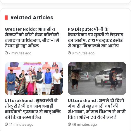
मजबूत,
उद्योग
Related Articles
और
निवेश
Greater Noida: आवासीय
PG Dispute: पीजी के
के
सेक्टरों को जीरो वेस्ट कॉलोनी
केयरटेकर पर युवती से छेड़छाड़
लिए
बनाएगा प्राधिकरण, बीटा-1 में
का आरोप, हाथ पकड़कर रसोई
बना
तैयार हो रहा मॉडल
से बाहर निकालने का आरोप
सुरक्षित
7 minutes ago
8 minutes ago
माहौल
Uttarakhand : मुख्यमंत्री ने
Uttarakhand : अगले दो दिनों
तीलू रौतेली एवं आंगनबाड़ी
में भारी से बहुत भारी वर्षा की
कार्यकत्री पुरस्कार से मातृशक्ति
संभावना, मौसम विभाग ने जारी
को किया सम्मानित
किया ऑरेंज एवं येलो अलर्ट
41 minutes ago
46 minutes ago