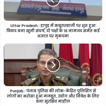
में
कबूतरबाजी
पर
शुरू
हुआ
Uttar Pradesh : हापुड़ में कबूतरबाजी पर शुरू हुआ
विवाद
बना
विवाद बना खूनी संघर्ष, दो पक्षों के 16 नामजद समेत कई
खूनी
अज्ञात पर मुकदमा
संघर्ष,
दो
Punjab
पक्षों
:
के
पंजाब
16
पुलिस
नामजद
की
समेत
लोक-
कई
केंद्रित
अज्ञात
पुलिसिंग
पर
से
मुकदमा
Punjab : पंजाब पुलिस की लोक-केंद्रित पुलिसिंग से
लोगों
का
लोगों का भरोसा हुआ मजबूत, उद्योग और निवेश के लिए
भरोसा
बना सुरक्षित माहौल
हुआ