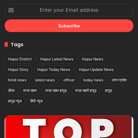
Enter
your
Email
address
Tags
Hapur District
Hapur Latest News
Hapur News
Hapur Story
Hapur Today News
Hapur Update News
hindi news
latest news
officer
today news
उत्तर प्रदेश
डीएम
ताजा खबर
ताज़ा खबर हापुड़
ताज़ा खबरें हापुड़
हापुड़
हापुड़ न्यूज़
हिंदी न्यूज़