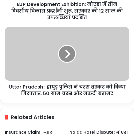
BJP Development Exhibition: नोएडा में तीन
शुरू,
सरकार
दिवसीय विकास प्रदर्शनी शुरू, सरकार की 12 साल की
की
उपलब्धियां प्रदर्शित
12
साल
Uttar
की
Pradesh
उपलब्धियां
:
प्रदर्शित
हापुड़
पुलिस
ने
चरस
तस्कर
को
Uttar Pradesh : हापुड़ पुलिस ने चरस तस्कर को किया
किया
गिरफ्तार,
गिरफ्तार, 50 ग्राम चरस और नकदी बरामद
50
ग्राम
चरस
Related Articles
और
नकदी
बरामद
Insurance Claim: ज्यादा
Noida Hotel Dispute: नोएडा