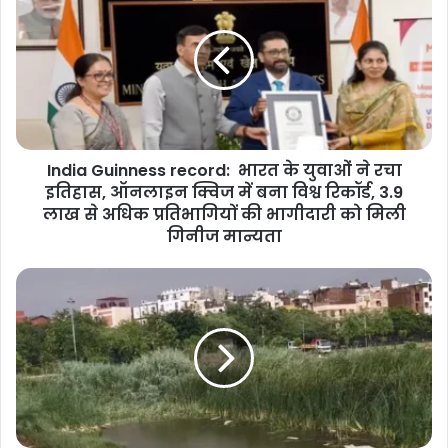
record:
भारत
के
युवाओं
ने
रचा
इतिहास,
India Guinness record: भारत के युवाओं ने रचा
ऑनलाइन
क्विज
इतिहास, ऑनलाइन क्विज में बना विश्व रिकॉर्ड, 3.9
में
लाख से अधिक प्रतिभागियों की भागीदारी को मिली
बना
गिनीज मान्यता
विश्व
रिकॉर्ड,
Mandawali
3.9
Accident:
लाख
मंडावली
से
में
अधिक
दर्दनाक
प्रतिभागियों
हादसा:
की
पार्क
भागीदारी
में
को
भरे