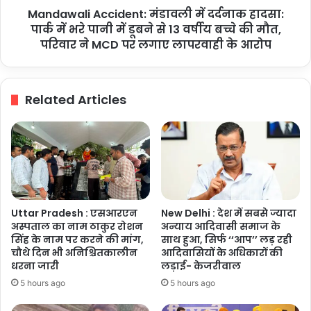
मिली
Mandawali Accident: मंडावली में दर्दनाक हादसा:
पानी
गिनीज
में
पार्क में भरे पानी में डूबने से 13 वर्षीय बच्चे की मौत,
मान्यता
डूबने
परिवार ने MCD पर लगाए लापरवाही के आरोप
से
13
वर्षीय
Related Articles
बच्चे
की
मौत,
परिवार
ने
MCD
पर
लगाए
Uttar Pradesh : एसआरएन
New Delhi : देश में सबसे ज्यादा
लापरवाही
अस्पताल का नाम ठाकुर रोशन
अन्याय आदिवासी समाज के
के
सिंह के नाम पर करने की मांग,
साथ हुआ, सिर्फ ‘‘आप’’ लड़ रही
आरोप
चौथे दिन भी अनिश्चितकालीन
आदिवासियों के अधिकारों की
धरना जारी
लड़ाई- केजरीवाल
5 hours ago
5 hours ago