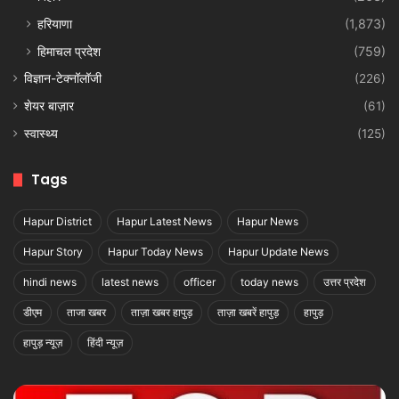
हरियाणा
(1,873)
हिमाचल प्रदेश
(759)
विज्ञान-टेक्नॉलॉजी
(226)
शेयर बाज़ार
(61)
स्वास्थ्य
(125)
Tags
Hapur District
Hapur Latest News
Hapur News
Hapur Story
Hapur Today News
Hapur Update News
hindi news
latest news
officer
today news
उत्तर प्रदेश
डीएम
ताजा खबर
ताज़ा खबर हापुड़
ताज़ा खबरें हापुड़
हापुड़
हापुड़ न्यूज़
हिंदी न्यूज़