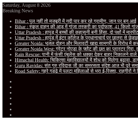
Saturday, August 8 2026
Breaking News
Bihar : पुल नहीं तो मजबूरी में नदी पार कर रहे ग्रामीण, जान पर बन आई
Bihar : स्कूल वाहन की आड़ में गांजा तस्करी का पर्दाफाश, 41 किलो गां
Uttar Pradesh : हापुड़ में बच्चों की कहासुनी बनी हिंसा, दो पक्षों में मा
Uttar Pradesh : हापुड़ में इंटर कॉलेज के प्रधानाचार्य पर छात्रा से छेड़छा
Greater Noida: भूजल दोहन और मिलावटी खाद्य सामग्री के विरोध में करप्शन
Greater Noida West: ग्रेटर नोएडा के फ्लैट की छत का प्लास्टर गिरा, खे
Rain Rescue: पानी में फंसी एंबुलेंस को धक्का देकर बाहर निकालने वाल
Himachal Health: चिकित्सा महाविद्यालयों में शोध को मिलेगा बढ़ावा, डायग्
Guru Ravidas: संत गुरु रविदास जी का समरसता संदेश आज भी पूरे समाज क
Road Safety: गहरे गड्ढे में पलटा महिलाओं से भरा ई-रिक्शा, राहगीरों ने
Facebook
X
YouTube
Instagram
RSS
Random
Article
Sidebar