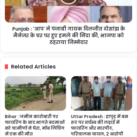
मुकदमा
गायक
दिलजीत
दोसांझ
के
Punjab : 'आप' ने पंजाबी गायक दिलजीत दोसांझ के
मैनेजर
के
मैनेजर के घर पर हुए हमले की निंदा की, भाजपा को
घर
ठहराया जिम्मेदार
पर
हुए
हमले
Related Articles
की
निंदा
की,
भाजपा
को
ठहराया
जिम्मेदार
Bihar : जमीन कारोबारी पर
Uttar Pradesh : हापुड़ में बस
फायरिंग के बाद भागते बदमाशों
रूट पर वर्चस्व की लड़ाई में
को ग्रामीणों ने घेरा, मॉब लिंचिंग
फायरिंग और मारपीट,
में एक की मौत
परिचालक घायल, 2 आरोपी