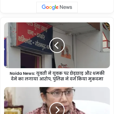
Noida
News:
युवती
ने
युवक
पर
छेड़छाड़
और
धमकी
Noida News: युवती ने युवक पर छेड़छाड़ और धमकी
देने
का
देने का लगाया आरोप, पुलिस ने दर्ज किया मुकदमा
लगाया
आरोप,
Punjab
पुलिस
:
ने
'आप'
दर्ज
ने
किया
पंजाबी