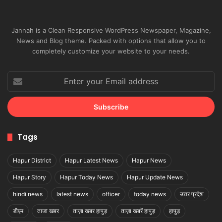
Jannah is a Clean Responsive WordPress Newspaper, Magazine,
News and Blog theme. Packed with options that allow you to
completely customize your website to your needs.
Enter
your
Email
address
Tags
Hapur District
Hapur Latest News
Hapur News
Hapur Story
Hapur Today News
Hapur Update News
hindi news
latest news
officer
today news
उत्तर प्रदेश
डीएम
ताजा खबर
ताज़ा खबर हापुड़
ताज़ा खबरें हापुड़
हापुड़