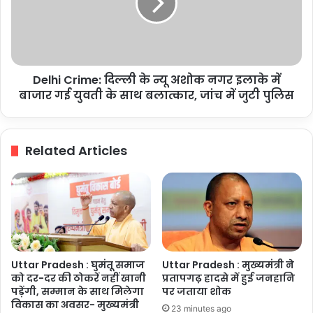
न्यू
अशोक
नगर
इलाके
में
Delhi Crime: दिल्ली के न्यू अशोक नगर इलाके में
बाजार
गई
बाजार गई युवती के साथ बलात्कार, जांच में जुटी पुलिस
युवती
के
साथ
Related Articles
बलात्कार,
जांच
में
जुटी
पुलिस
Uttar Pradesh : घुमंतू समाज
Uttar Pradesh : मुख्यमंत्री ने
को दर-दर की ठोकरें नहीं खानी
प्रतापगढ़ हादसे में हुई जनहानि
पड़ेंगी, सम्मान के साथ मिलेगा
पर जताया शोक
विकास का अवसर- मुख्यमंत्री
23 minutes ago