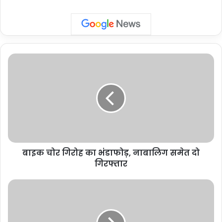
बाइक
चोर
गिरोह
का
भंडाफोड़,
नाबालिग
समेत
दो
गिरफ्तार
बाइक चोर गिरोह का भंडाफोड़, नाबालिग समेत दो
गिरफ्तार
Delhi
Crime:
दिल्ली
के