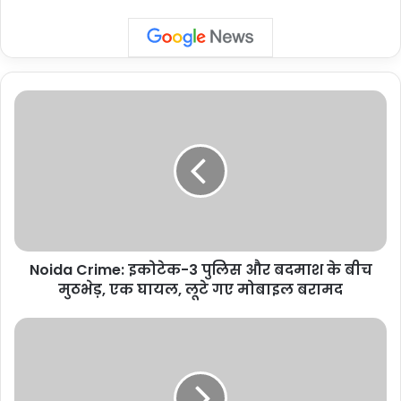
Noida
Crime:
इकोटेक-3
पुलिस
और
बदमाश
के
बीच
मुठभेड़,
Noida Crime: इकोटेक-3 पुलिस और बदमाश के बीच
एक
घायल,
मुठभेड़, एक घायल, लूटे गए मोबाइल बरामद
लूटे
गए
Delhi
मोबाइल
Crime:
बरामद
ईस्टर्न
रेंज-2