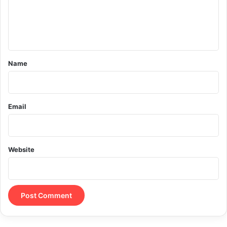
e
n
t
*
Name
Email
Website