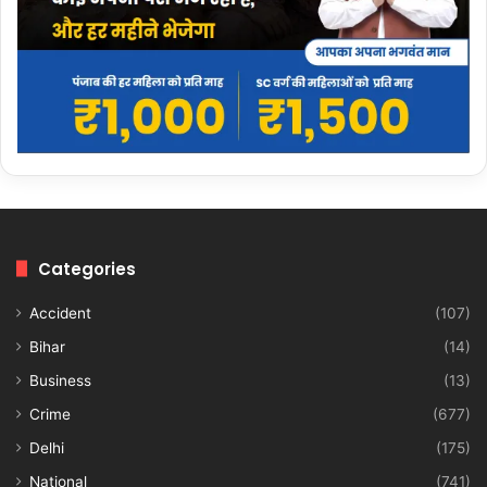
Categories
Accident
(107)
Bihar
(14)
Business
(13)
Crime
(677)
Delhi
(175)
National
(741)