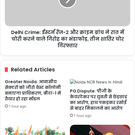
और
क्राइम
ब्रांच
ने
रात
Delhi Crime: ईस्टर्न रेंज-2 और क्राइम ब्रांच ने रात में
में
चोरी
चोरी करने वाले गिरोह का भंडाफोड़, तीन शातिर चोर
करने
गिरफ्तार
वाले
गिरोह
का
Related Articles
भंडाफोड़,
तीन
Greater Noida: आवासीय
शातिर
सेक्टरों को जीरो वेस्ट कॉलोनी
चोर
PG Dispute: पीजी के
बनाएगा प्राधिकरण, बीटा-1 में
गिरफ्तार
केयरटेकर पर युवती से छेड़छाड़
तैयार हो रहा मॉडल
का आरोप, हाथ पकड़कर रसोई
1 hour ago
से बाहर निकालने का आरोप
1 hour ago