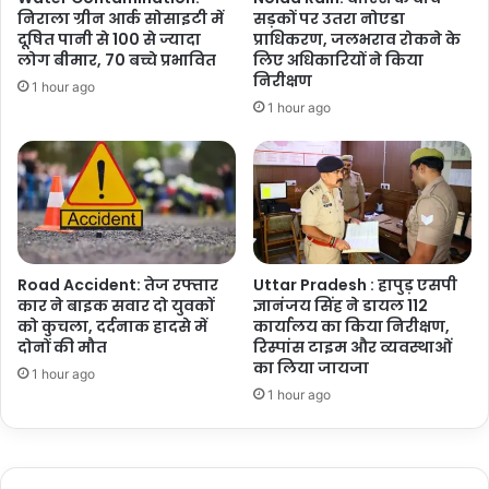
निराला ग्रीन आर्क सोसाइटी में
सड़कों पर उतरा नोएडा
दूषित पानी से 100 से ज्यादा
प्राधिकरण, जलभराव रोकने के
लोग बीमार, 70 बच्चे प्रभावित
लिए अधिकारियों ने किया
निरीक्षण
1 hour ago
1 hour ago
Road Accident: तेज रफ्तार
Uttar Pradesh : हापुड़ एसपी
कार ने बाइक सवार दो युवकों
ज्ञानंजय सिंह ने डायल 112
को कुचला, दर्दनाक हादसे में
कार्यालय का किया निरीक्षण,
दोनों की मौत
रिस्पांस टाइम और व्यवस्थाओं
का लिया जायजा
1 hour ago
1 hour ago