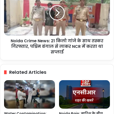
जेसीबी
News:
मशीनें
21
जब्त
किलो
गांजे
के
साथ
तस्कर
Noida Crime News: 21 किलो गांजे के साथ तस्कर
गिरफ्तार,
पश्चिम
गिरफ्तार, पश्चिम बंगाल से लाकर NCR में करता था
बंगाल
सप्लाई
से
लाकर
NCR
Related Articles
में
करता
था
सप्लाई
Water Contamination:
Noida Rain: बारिश के बीच