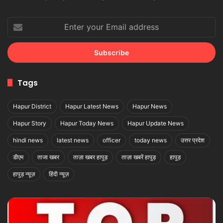
Enter
your
Email
address
Tags
Hapur District
Hapur Latest News
Hapur News
Hapur Story
Hapur Today News
Hapur Update News
hindi news
latest news
officer
today news
उत्तर प्रदेश
डीएम
ताजा खबर
ताज़ा खबर हापुड़
ताज़ा खबरें हापुड़
हापुड़
हापुड़ न्यूज़
हिंदी न्यूज़