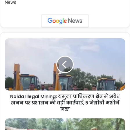
News
Noida
Illegal
Mining:
यमुना
प्राधिकरण
क्षेत्र
में
अवैध
खनन
Noida Illegal Mining: यमुना प्राधिकरण क्षेत्र में अवैध
पर
प्रशासन
खनन पर प्रशासन की बड़ी कार्रवाई, 5 जेसीबी मशीनें
की
जब्त
बड़ी
कार्रवाई,
Noida
5
Crime