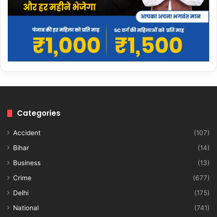
Categories
Accident
(107)
Bihar
(14)
Business
(13)
Crime
(677)
Delhi
(175)
National
(741)