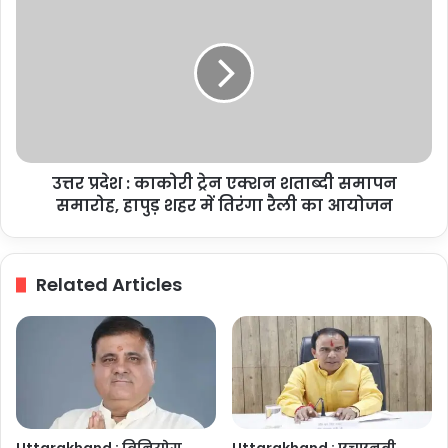
बदमाश
प्रदेश
गिरफ्तार
:
काकोरी
ट्रेन
एक्शन
शताब्दी
समापन
समारोह,
उत्तर प्रदेश : काकोरी ट्रेन एक्शन शताब्दी समापन
हापुड़
शहर
समारोह, हापुड़ शहर में तिरंगा रैली का आयोजन
में
तिरंगा
रैली
Related Articles
का
आयोजन
Uttarakhand : विनियोग
Uttarakhand : एचएनबी