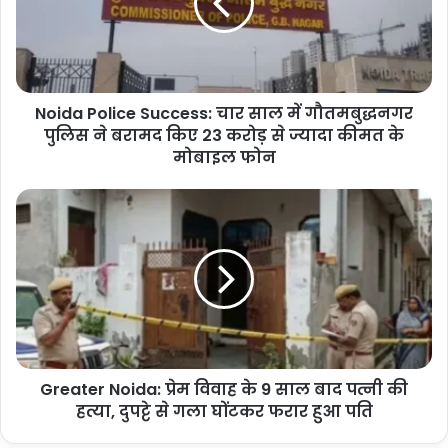
साल
में
गौतमबुद्धनगर
पुलिस
ने
Noida Police Success: चार साल में गौतमबुद्धनगर
बरामद
किए
पुलिस ने बरामद किए 23 करोड़ से ज्यादा कीमत के
23
मोबाइल फोन
करोड़
से
Greater
ज्यादा
Noida:
कीमत
प्रेम
के
विवाह
मोबाइल
के
फोन
9
साल
बाद
पत्नी
Greater Noida: प्रेम विवाह के 9 साल बाद पत्नी की
की
हत्या,
हत्या, दुपट्टे से गला घोंटकर फरार हुआ पति
दुपट्टे