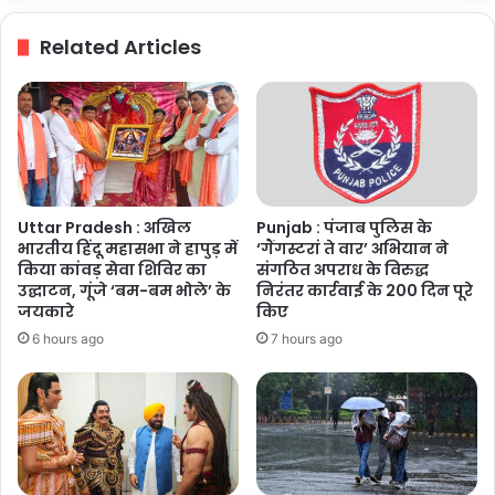
से
गला
Related Articles
घोंटकर
फरार
हुआ
पति
Uttar Pradesh : अखिल
Punjab : पंजाब पुलिस के
भारतीय हिंदू महासभा ने हापुड़ में
‘गैंगस्टरां ते वार’ अभियान ने
किया कांवड़ सेवा शिविर का
संगठित अपराध के विरुद्ध
उद्घाटन, गूंजे ‘बम-बम भोले’ के
निरंतर कार्रवाई के 200 दिन पूरे
जयकारे
किए
6 hours ago
7 hours ago