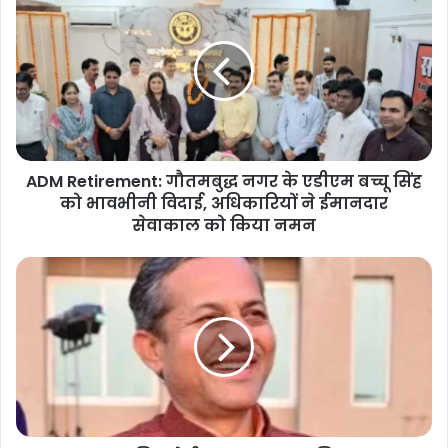
Retirement:
गौतमबुद्ध
नगर
के
एडीएम
बच्चू
सिंह
को
ADM Retirement: गौतमबुद्ध नगर के एडीएम बच्चू सिंह
भावभीनी
विदाई,
को भावभीनी विदाई, अधिकारियों ने ईमानदार
अधिकारियों
सेवाकाल को किया नमन
ने
ईमानदार
BJP
सेवाकाल
Noida:
को
पश्चिम
किया
क्षेत्रीय
नमन
अध्यक्ष
नवाब
सिंह
नागर
का