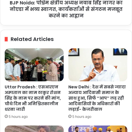
BJP Noida: पश्चिम क्षेत्रीय अध्यक्ष नवाब सिंह नागर का
नोएडा
में
नोएडा में भव्य स्वागत, कार्यकर्ताओं से संगठन मजबूत
भव्य
करने का आह्वान
स्वागत,
कार्यकर्ताओं
से
Related Articles
संगठन
मजबूत
करने
का
आह्वान
Uttar Pradesh : एसआरएन
New Delhi : देश में सबसे ज्यादा
अस्पताल का नाम ठाकुर रोशन
अन्याय आदिवासी समाज के
सिंह के नाम पर करने की मांग,
साथ हुआ, सिर्फ ‘‘आप’’ लड़ रही
चौथे दिन भी अनिश्चितकालीन
आदिवासियों के अधिकारों की
धरना जारी
लड़ाई- केजरीवाल
5 hours ago
5 hours ago