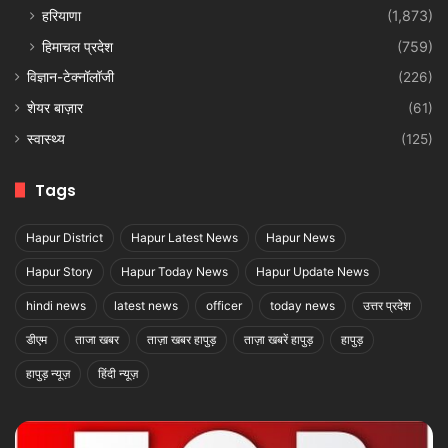
हरियाणा
(1,873)
हिमाचल प्रदेश
(759)
विज्ञान-टेक्नॉलॉजी
(226)
शेयर बाज़ार
(61)
स्वास्थ्य
(125)
Tags
Hapur District
Hapur Latest News
Hapur News
Hapur Story
Hapur Today News
Hapur Update News
hindi news
latest news
officer
today news
उत्तर प्रदेश
डीएम
ताजा खबर
ताज़ा खबर हापुड़
ताज़ा खबरें हापुड़
हापुड़
हापुड़ न्यूज़
हिंदी न्यूज़