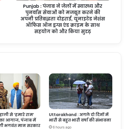
Punjab : पंजाब ने जेलों में स्वास्थ्य और
सेवाओं
को
पुनर्वास सेवाओं को मजबूत करने की
मजबूत
अपनी प्रतिबद्धता दोहराई, यूनाइटेड नेशंस
करने
ऑफिस ऑन ड्रग्स एंड क्राइम के साथ
की
सहयोग को और किया सुदृढ़
अपनी
प्रतिबद्धता
दोहराई,
यूनाइटेड
नेशंस
ऑफिस
ऑन
ड्रग्स
एंड
क्राइम
के
साथ
सहयोग
ाली से ‘हमारे राम’
Uttarakhand : अगले दो दिनों में
को
का आगाज, पंजाब में
भारी से बहुत भारी वर्षा की संभावना
और
गी भगवंत मान सरकार
किया
6 hours ago