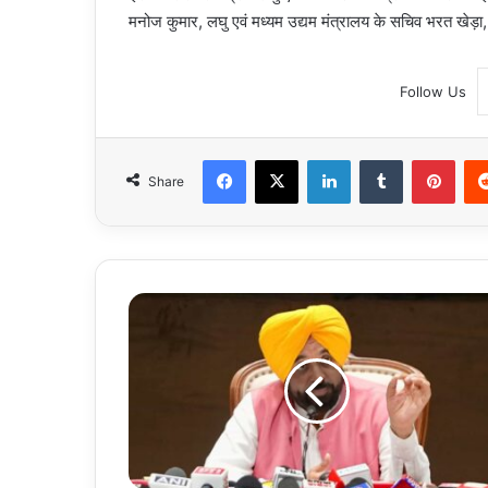
मनोज कुमार, लघु एवं मध्यम उद्यम मंत्रालय के सचिव भरत खेड़ा,
Follow Us
Facebook
X
LinkedIn
Tumblr
Pint
Share
Punjab
:
पंजाब
सरकार
सूबे
को
नशा
मुक्त
बनाने