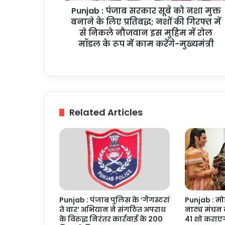
Punjab : पंजाब सरकार सूबे को नशा मुक्त
के
लिए
बनाने के लिए प्रतिबद्ध; नशों की गिरफ्त में
प्रतिबद्ध;
से निकले नौजवान इस मुहिम में रोल
नशों
मॉडल के रूप में काम करेंगे-मुख्यमंत्री
की
गिरफ्त
में
से
निकले
नौजवान
Related Articles
इस
मुहिम
में
रोल
मॉडल
के
रूप
में
Punjab : पंजाब पुलिस के ‘गैंगस्टरां
Punjab : मोह
काम
ते वार’ अभियान ने संगठित अपराध
नाट्य मंचन 
करेंगे-
के विरुद्ध निरंतर कार्रवाई के 200
41 शो कराए
मुख्यमंत्री