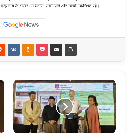
 मंत्रालय के वरिष्ठ अधिकारी, उद्योगपति और उद्यमी उपस्थित रहे।
erest
Reddit
VKontakte
Odnoklassniki
Pocket
Share via Email
Print
Punjab
:
पंजाब
ने
जेलों
में
स्वास्थ्य
और
पुनर्वास