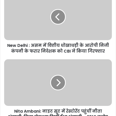
Delhi
:
असम
में
वित्तीय
धोखाधड़ी
के
आरोपी
New Delhi : असम में वित्तीय धोखाधड़ी के आरोपी निजी
निजी
कंपनी
कंपनी के फरार निदेशक को CBI ने किया गिरफ्तार
के
फरार
Nita
निदेशक
Ambani:
को
नाइट
CBI
सूट
ने
में
किया
रेस्टोरेंट
गिरफ्तार
पहुंचीं
नीता
अंबानी,
Nita Ambani: नाइट सूट में रेस्टोरेंट पहुंचीं नीता
बिना