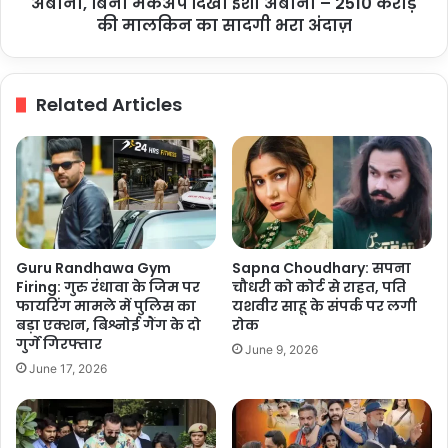
मेकअप
अंबानी, बिना मेकअप दिखीं ईशा अंबानी – 2510 करोड़
दिखीं
की मालकिन का सादगी भरा अंदाज़
ईशा
अंबानी
–
Related Articles
2510
करोड़
की
मालकिन
का
सादगी
भरा
अंदाज़
Guru Randhawa Gym
Sapna Choudhary: सपना
Firing: गुरु रंधावा के जिम पर
चौधरी को कोर्ट से राहत, पति
फायरिंग मामले में पुलिस का
यशवीर साहू के संपर्क पर लगी
बड़ा एक्शन, बिश्नोई गैंग के दो
रोक
गुर्गे गिरफ्तार
June 9, 2026
June 17, 2026