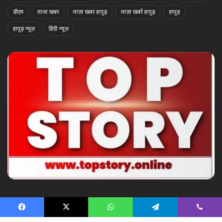
डीएम
ताजा खबर
ताज़ा खबर हापुड़
ताज़ा खबरें हापुड़
हापुड़
हापुड़ न्यूज़
हिंदी न्यूज़
© Copyright 2026, All Rights Reserved |
Facebook
X
WhatsApp
Telegram
Viber