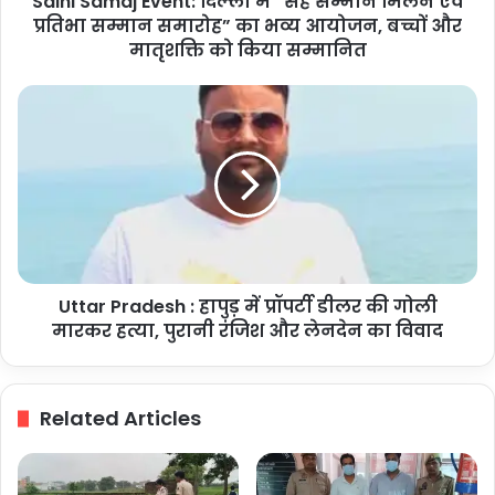
Saini Samaj Event: दिल्ली में “सह सम्मान मिलन एवं
सम्मान
प्रतिभा सम्मान समारोह” का भव्य आयोजन, बच्चों और
समारोह”
मातृशक्ति को किया सम्मानित
का
भव्य
Uttar
आयोजन,
Pradesh
बच्चों
:
और
हापुड़
मातृशक्ति
में
को
प्रॉपर्टी
किया
डीलर
सम्मानित
की
गोली
Uttar Pradesh : हापुड़ में प्रॉपर्टी डीलर की गोली
मारकर
हत्या,
मारकर हत्या, पुरानी रंजिश और लेनदेन का विवाद
पुरानी
रंजिश
और
Related Articles
लेनदेन
का
विवाद