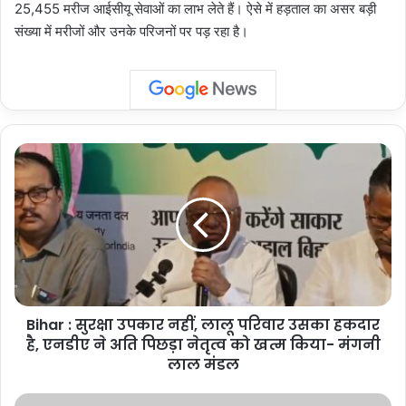
25,455 मरीज आईसीयू सेवाओं का लाभ लेते हैं। ऐसे में हड़ताल का असर बड़ी
संख्या में मरीजों और उनके परिजनों पर पड़ रहा है।
Bihar
:
सुरक्षा
उपकार
नहीं,
लालू
परिवार
उसका
हकदार
Bihar : सुरक्षा उपकार नहीं, लालू परिवार उसका हकदार
है,
एनडीए
है, एनडीए ने अति पिछड़ा नेतृत्व को खत्म किया- मंगनी
ने
लाल मंडल
अति
पिछड़ा
CBSE