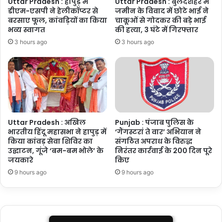
Uttar Pradesh : हापुड़ में
Uttar Pradesh : बुलंदशहर में
डीएम-एसपी ने हेलीकॉप्टर से
जमीन के विवाद में छोटे भाई ने
बरसाए फूल, कांवड़ियों का किया
चाकूओं से गोदकर की बड़े भाई
भव्य स्वागत
की हत्या, 3 घंटे में गिरफ्तार
3 hours ago
3 hours ago
Uttar Pradesh : अखिल
Punjab : पंजाब पुलिस के
भारतीय हिंदू महासभा ने हापुड़ में
‘गैंगस्टरां ते वार’ अभियान ने
किया कांवड़ सेवा शिविर का
संगठित अपराध के विरुद्ध
उद्घाटन, गूंजे ‘बम-बम भोले’ के
निरंतर कार्रवाई के 200 दिन पूरे
जयकारे
किए
9 hours ago
9 hours ago