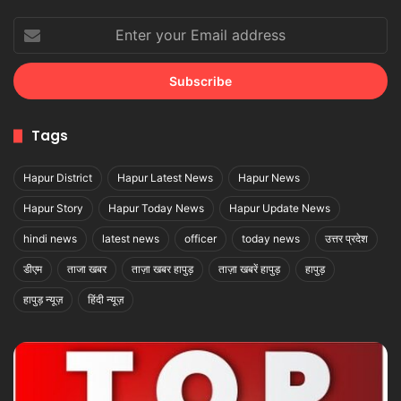
Enter
your
Email
address
Tags
Hapur District
Hapur Latest News
Hapur News
Hapur Story
Hapur Today News
Hapur Update News
hindi news
latest news
officer
today news
उत्तर प्रदेश
डीएम
ताजा खबर
ताज़ा खबर हापुड़
ताज़ा खबरें हापुड़
हापुड़
हापुड़ न्यूज़
हिंदी न्यूज़