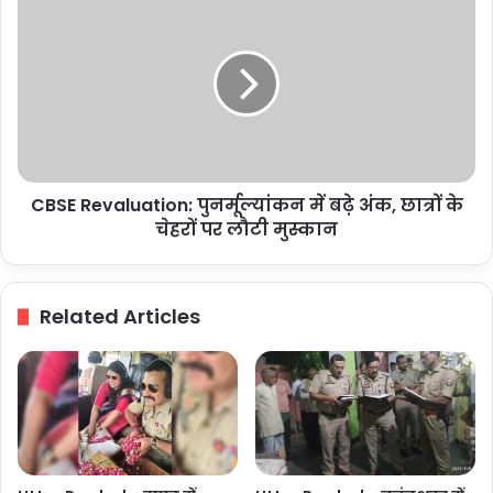
नेतृत्व
Revaluation:
को
पुनर्मूल्यांकन
खत्म
में
किया-
बढ़े
मंगनी
अंक,
लाल
छात्रों
मंडल
के
चेहरों
CBSE Revaluation: पुनर्मूल्यांकन में बढ़े अंक, छात्रों के
पर
लौटी
चेहरों पर लौटी मुस्कान
मुस्कान
Related Articles