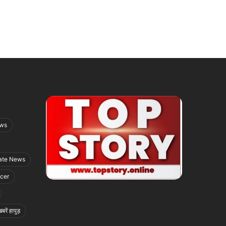
ews
ate News
icer
बरें हापुड़