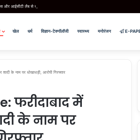
 और आईसीटी लैब से बदलेगी पढ़ाई की तस्वीर, हर विकासखंड में तैयार होंगे मास्टर ट्रेनर
य
खेल
धर्म
विज्ञान-टेक्नॉलॉजी
स्वास्थ्य
मनोरंजन
E-PAP
शादी के नाम पर धोखाधड़ी, आरोपी गिरफ्तार
 फरीदाबाद में
दी के नाम पर
गिरफ्तार