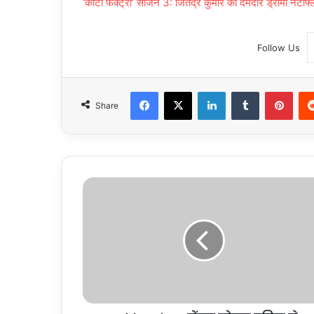
‘कोटा फैक्ट्री’ सीजन 3: जितेंद्र कुमार की दमदार ड्रामा नेट
Follow Us
Facebook
X
LinkedIn
Tumblr
Pint
Share
Noida
Crime:
सेंट्रल
नोएडा
पुलिस
ने
ATM
फ्रॉड
गैंग