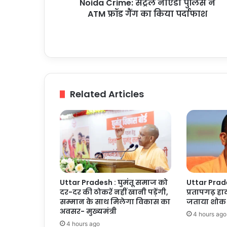
Noida Crime: सेंट्रल नोएडा पुलिस ने
का
किया
ATM फ्रॉड गैंग का किया पर्दाफाश
पर्दाफाश
Related Articles
Uttar Pradesh : घुमंतू समाज को
Uttar Prades
दर-दर की ठोकरें नहीं खानी पड़ेंगी,
प्रतापगढ़ हाद
सम्मान के साथ मिलेगा विकास का
जताया शोक
अवसर- मुख्यमंत्री
4 hours ago
4 hours ago