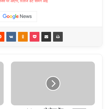
फ्लिक्स पर आएगी, रिलीज डेट सामने आई
erest
Reddit
VKontakte
Odnoklassniki
Pocket
Share via Email
Print
Punjab
:
CBI
ने
रोपड़
रेंज
DIG
हरचरण
भुल्लर