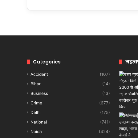
Categories
महत्व
Accident
(107)
Bihar
(14)
Business
(13)
Crime
(677)
Delhi
(175)
National
(741)
Noida
(424)