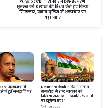
Punjab : CBI ने रोपड़ रेंज DIG हरचरण
को
8
भुल्लर को 8 लाख की रिश्वत लेते हुए किया
लाख
गिरफ्तार, पंजाब पुलिस में भ्रष्टाचार पर
की
बड़ा प्रहार
रिश्वत
लेते
हुए
किया
गिरफ्तार,
पंजाब
पुलिस
में
भ्रष्टाचार
पर
बड़ा
प्रहार
h : मुख्यमंत्री ने
Uttar Pradesh : ‘तिरंगा संगीत
से में हुई जनहानि पर
समारोह’ में राष्ट्र नायकों को
मिलेगा सम्मान, राष्ट्रभक्ति के गीतों
पर झूमेगा प्रदेश
4 hours ago