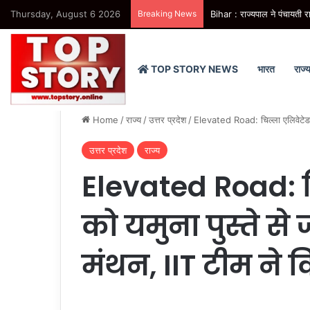
Thursday, August 6 2026
Breaking News
Uttar Pradesh : घुमंतू समाज 
TOP STORY NEWS
भारत
राज्
Home
/
राज्य
/
उत्तर प्रदेश
/
Elevated Road: चिल्ला एलिवेटेड रो
उत्तर प्रदेश
राज्य
Elevated Road: च
को यमुना पुस्ते से
मंथन, IIT टीम ने 