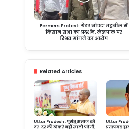
में
किसान
सभा
का
Farmers Protest: ग्रेटर नोएडा तहसील में
प्रदर्शन,
लेखपाल
किसान सभा का प्रदर्शन, लेखपाल पर
पर
रिश्वत मांगने का आरोप
रिश्वत
मांगने
का
आरोप
Related Articles
Uttar Pradesh : घुमंतू समाज को
Uttar Prades
दर-दर की ठोकरें नहीं खानी पड़ेंगी,
प्रतापगढ़ हाद