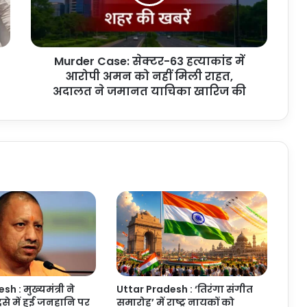
आरोपी
अमन
को
नहीं
Murder Case: सेक्टर-63 हत्याकांड में
मिली
राहत,
आरोपी अमन को नहीं मिली राहत,
अदालत
अदालत ने जमानत याचिका खारिज की
ने
जमानत
याचिका
खारिज
की
h : मुख्यमंत्री ने
Uttar Pradesh : ‘तिरंगा संगीत
से में हुई जनहानि पर
समारोह’ में राष्ट्र नायकों को