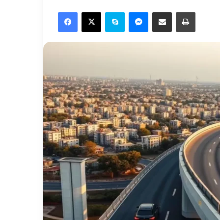
Facebook
X
Skype
Messenger
Share via Email
Print