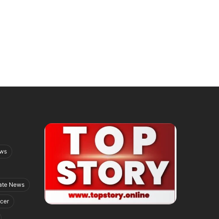
ews
ate News
icer