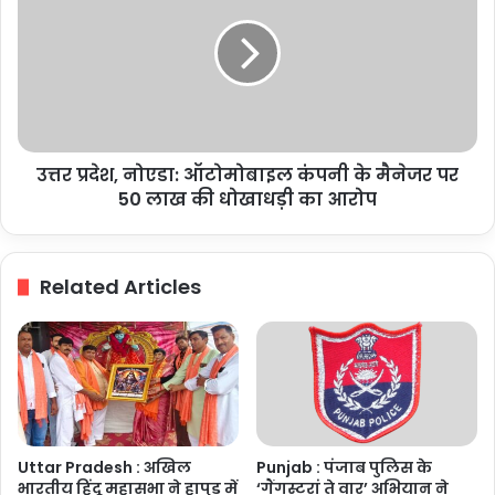
नोएडा:
ऑटोमोबाइल
कंपनी
के
मैनेजर
पर
50
उत्तर प्रदेश, नोएडा: ऑटोमोबाइल कंपनी के मैनेजर पर
लाख
की
50 लाख की धोखाधड़ी का आरोप
धोखाधड़ी
का
आरोप
Related Articles
Uttar Pradesh : अखिल
Punjab : पंजाब पुलिस के
भारतीय हिंदू महासभा ने हापुड़ में
‘गैंगस्टरां ते वार’ अभियान ने