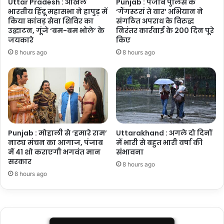
Uttar Pradesh : अखिल
Punjab : पंजाब पुलिस के
भारतीय हिंदू महासभा ने हापुड़ में
‘गैंगस्टरां ते वार’ अभियान ने
किया कांवड़ सेवा शिविर का
संगठित अपराध के विरुद्ध
उद्घाटन, गूंजे ‘बम-बम भोले’ के
निरंतर कार्रवाई के 200 दिन पूरे
जयकारे
किए
8 hours ago
8 hours ago
Punjab : मोहाली से ‘हमारे राम’
Uttarakhand : अगले दो दिनों
नाट्य मंचन का आगाज, पंजाब
में भारी से बहुत भारी वर्षा की
में 41 शो कराएगी भगवंत मान
संभावना
सरकार
8 hours ago
8 hours ago