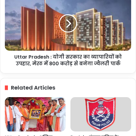
प्रदेश
Pradesh
हुआ
:
शामिल
योगी
सरकार
का
व्यापारियों
को
उपहार,
Uttar Pradesh : योगी सरकार का व्यापारियों को
मेरठ
में
उपहार, मेरठ में 800 करोड़ से बनेगा ज्वैलरी पार्क
800
करोड़
से
Related Articles
बनेगा
ज्वैलरी
पार्क