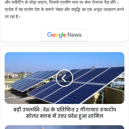
और मार्केटिंग से जोड़ा जाएगा, जिससे ग्रामीण स्तर पर बंपर रोजगार पैदा होंगे।
प्रदेश में यह प्रयोग देश के सामने ‘सेहत और समृद्धि’ का एक अनूठा उदाहरण बनने
जा रहा है।
बड़ी
उपलब्धि
:
देश
के
प्रतिष्ठित
2
गीगावाट
रूफटॉप
बड़ी उपलब्धि : देश के प्रतिष्ठित 2 गीगावाट रूफटॉप
सोलर
क्लब
सोलर क्लब में उत्तर प्रदेश हुआ शामिल
में
उत्तर
Uttar