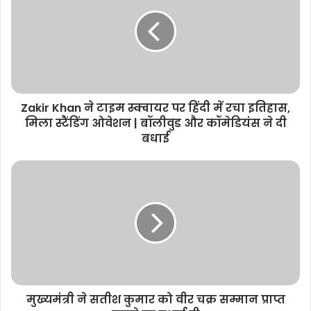
ने
टाइम
स्क्वायर
पर
हिंदी
में
रचा
Zakir Khan ने टाइम स्क्वायर पर हिंदी में रचा इतिहास,
इतिहास,
मिला
मिला स्टैंडिंग ओवेशन | बॉलीवुड और कॉमेडियंस ने दी
स्टैंडिंग
बधाई
ओवेशन
|
मुख्यमंत्री
बॉलीवुड
ने
और
सतीश
कॉमेडियंस
कुमार
ने
को
दी
वीर
बधाई
चक्र
सम्मान
प्राप्त
मुख्यमंत्री ने सतीश कुमार को वीर चक्र सम्मान प्राप्त
करने