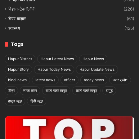
विज्ञान-टेक्नॉलॉजी
(226)
शेयर बाज़ार
(61)
स्वास्थ्य
(125)
Tags
Hapur District
Hapur Latest News
Hapur News
Hapur Story
Hapur Today News
Hapur Update News
hindi news
latest news
officer
today news
उत्तर प्रदेश
डीएम
ताजा खबर
ताज़ा खबर हापुड़
ताज़ा खबरें हापुड़
हापुड़
हापुड़ न्यूज़
हिंदी न्यूज़