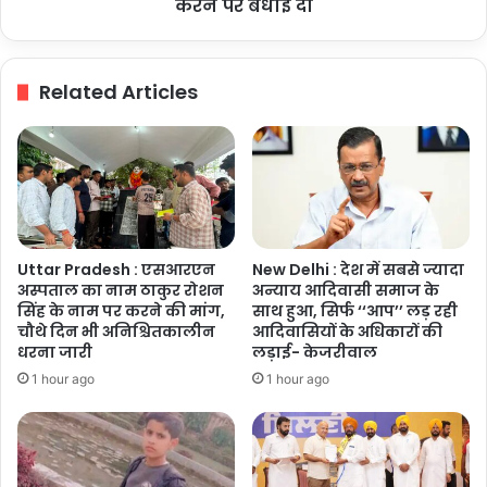
पर
करने पर बधाई दी
बधाई
दी
Related Articles
Uttar Pradesh : एसआरएन
New Delhi : देश में सबसे ज्यादा
अस्पताल का नाम ठाकुर रोशन
अन्याय आदिवासी समाज के
सिंह के नाम पर करने की मांग,
साथ हुआ, सिर्फ ‘‘आप’’ लड़ रही
चौथे दिन भी अनिश्चितकालीन
आदिवासियों के अधिकारों की
धरना जारी
लड़ाई- केजरीवाल
1 hour ago
1 hour ago