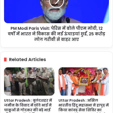
इंतेजामिया
पेरिस
मसाजिद
में
ने
बोले
जताई
पीएम
आपत्ति
मोदी,
PM Modi Paris Visit: पेरिस में बोले पीएम मोदी, 12
12
वर्षों
वर्षों में भारत ने विकास की नई ऊंचाइयां छुईं, 25 करोड़
में
लोग गरीबी से बाहर आए
भारत
ने
विकास
Related Articles
की
नई
ऊंचाइयां
छुईं,
25
करोड़
लोग
गरीबी
Uttar Pradesh : बुलंदशहर में
Uttar Pradesh : अखिल
से
जमीन के विवाद में छोटे भाई ने
भारतीय हिंदू महासभा ने हापुड़ में
बाहर
चाकूओं से गोदकर की बड़े भाई
किया कांवड़ सेवा शिविर का
आए