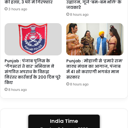
की हत्या, 3 घंटे में गिरफ्तार
उद्घाटन, गूंजे ‘बम-बम भोले’ के
जयकारे
3 hours ago
8 hours ago
Punjab : पंजाब पुलिस के
Punjab : मोहाली से ‘हमारे राम’
‘गैंगस्टरां ते वार’ अभियान ने
नाट्य मंचन का आगाज, पंजाब
संगठित अपराध के विरुद्ध
में 41 शो कराएगी भगवंत मान
निरंतर कार्रवाई के 200 दिन पूरे
सरकार
किए
8 hours ago
8 hours ago
India Time