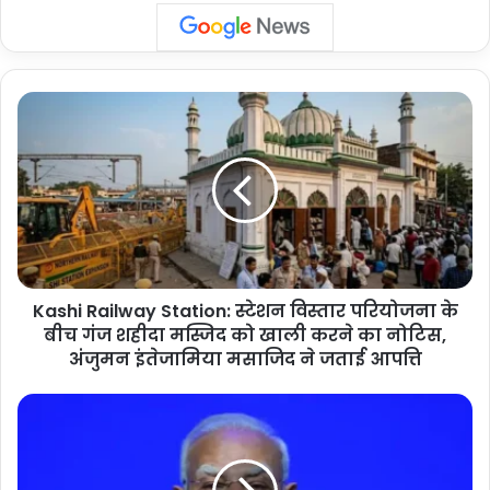
Kashi
Railway
Station:
स्टेशन
विस्तार
परियोजना
के
बीच
गंज
Kashi Railway Station: स्टेशन विस्तार परियोजना के
शहीदा
मस्जिद
बीच गंज शहीदा मस्जिद को खाली करने का नोटिस,
को
अंजुमन इंतेजामिया मसाजिद ने जताई आपत्ति
खाली
करने
PM
का
Modi
नोटिस,
Paris
अंजुमन
Visit: