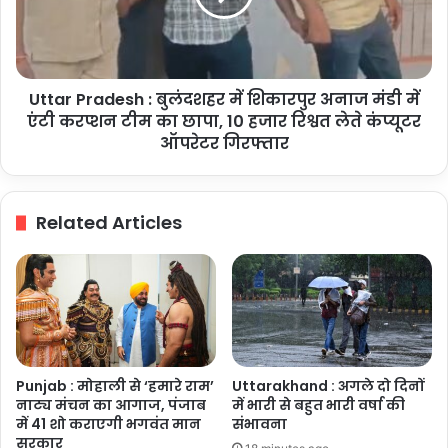
में
शिकारपुर
था
अनाज
शामिल
मंडी
में
Uttar Pradesh : बुलंदशहर में शिकारपुर अनाज मंडी में
एंटी
करप्शन
एंटी करप्शन टीम का छापा, 10 हजार रिश्वत लेते कंप्यूटर
टीम
ऑपरेटर गिरफ्तार
का
छापा,
10
Related Articles
हजार
रिश्वत
लेते
कंप्यूटर
ऑपरेटर
गिरफ्तार
Punjab : मोहाली से ‘हमारे राम’
Uttarakhand : अगले दो दिनों
नाट्य मंचन का आगाज, पंजाब
में भारी से बहुत भारी वर्षा की
में 41 शो कराएगी भगवंत मान
संभावना
सरकार