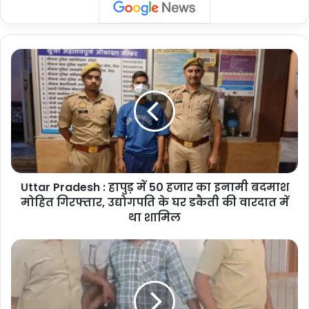
Uttar
Pradesh
:
हापुड़
में
50
हजार
का
इनामी
Uttar Pradesh : हापुड़ में 50 हजार का इनामी बदमाश
बदमाश
मोहित
मोहित गिरफ्तार, उद्योगपति के घर डकैती की वारदात में
गिरफ्तार,
था शामिल
उद्योगपति
के
Uttar
घर
Pradesh
डकैती
:
की
बुलंदशहर
वारदात
में