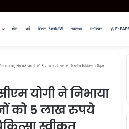
राज मंत्री दीपक प्रकाश को विधान परिषद सदस्य मनोनीत किया, मंत्री पद की संवैधानिक उलझन सम
य
खेल
धर्म
विज्ञान-टेक्नॉलॉजी
स्वास्थ्य
मनोरंजन
E-PAP
ाया वादा, होमगार्ड जवानों को 5 लाख रुपये तक की कैशलेस चिकित्सा स्वीकृत
सीएम योगी ने निभाया
नों को 5 लाख रुपये
ित्सा स्वीकृत