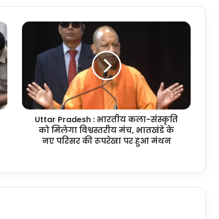
Uttar
Pradesh
:
भारतीय
कला-
संस्कृति
को
मिलेगा
विश्वस्तरीय
Uttar Pradesh : भारतीय कला-संस्कृति
मंच,
भातखंडे
को मिलेगा विश्वस्तरीय मंच, भातखंडे के
के
नए परिसर की रूपरेखा पर हुआ मंथन
नए
परिसर
की
रूपरेखा
पर
हुआ
मंथन