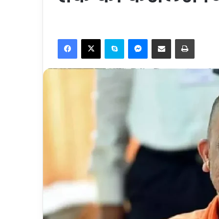
Facebook
X
Skype
Messenger
Share via Email
Print