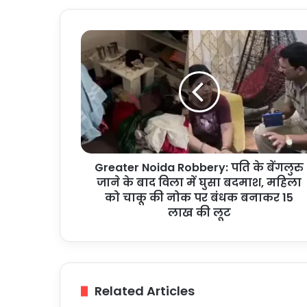
Greater
Noida
Robbery:
पति
के
बेंगलुरु
जाने
के
बाद
Greater Noida Robbery: पति के बेंगलुरु
विला
में
जाने के बाद विला में घुसा बदमाश, महिला
घुसा
को चाकू की नोक पर बंधक बनाकर 15
बदमाश,
लाख की लूट
महिला
को
चाकू
की
नोक
Related Articles
पर