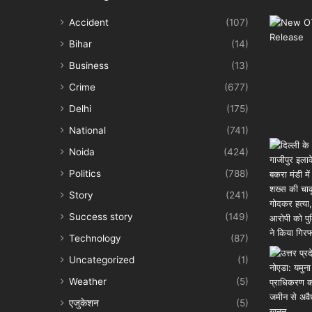
Accident
(107)
Bihar
(14)
Business
(13)
Crime
(677)
Delhi
(175)
National
(741)
Noida
(424)
Politics
(788)
Story
(241)
Success story
(149)
Technology
(87)
Uncategorized
(1)
Weather
(5)
एजुकेशन
(5)