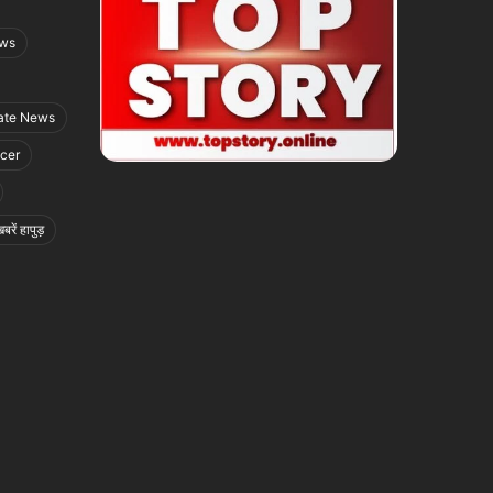
ews
ate News
icer
बरें हापुड़