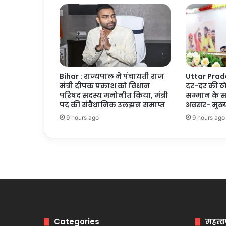
बंधक
बनाकर
15
लाख
की
लूट
Bihar : राज्यपाल ने पंचायती राज
Uttar Prade
मंत्री दीपक प्रकाश को विधान
दर-दर की ठोक
परिषद सदस्य मनोनीत किया, मंत्री
सम्मान के 
पद की संवैधानिक उलझन समाप्त
अवसर- मुख्यम
9 hours ago
9 hours ago
Categories
महत्व